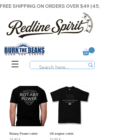
FREE SHIPPING ON ORDERS OVER $49 (45,00€ )
Rotary Power t-shirt
V8 engine t-shirt
Preis
Preis
24,90 €
23,90 €