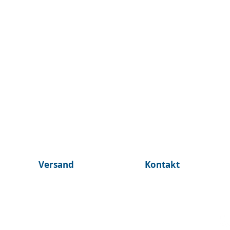
Versand
Kontakt
© 2025 by ©BurnTheBeans Alle Rechte vorbehalten
Athen, Griechenland I
johnmalax@gmail.com
I +30