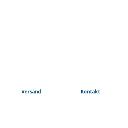
Versand
Kontakt
© 2025 by ©BurnTheBeans Alle Rechte vorbehalten
Athen, Griechenland I
johnmalax@gmail.com
I +30