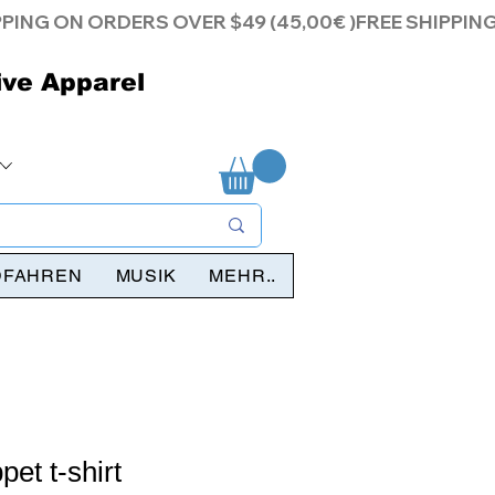
ive Apparel
DFAHREN
MUSIK
MEHR..
et t-shirt